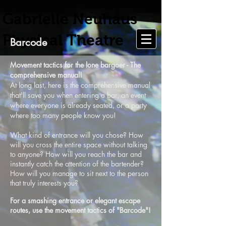
Gabrielle Neuhaus
Physical Theatre
Barcode
Movement tactics for the lone bargoer - The
comprehensive manual!
At long last, here is the comprehensive manual
that'll save you when entering a bar, an event
where everyone is already seated, or a party
where too many people know you!
What kind of entrance will you chose? How
will you cross the entire space without talking
to anyone? How will you reach the bar and
instantly catch the attention of the bartender?
How will you manage to sit next to the person
that truly interests you?
For a smashing entrance or elegant escape
routes, use the movement tactics of "Barcode"!