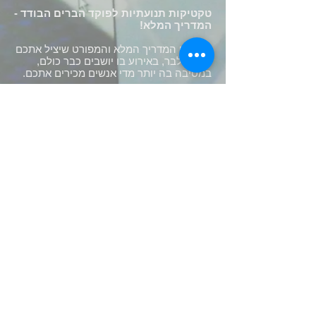
טקטיקות תנועתיות לפוקד הברים הבודד -
המדריך המלא​!
סופסוף המדריך המלא והמפורט שיציל אתכם
בפתח לבר, באירוע בו יושבים כבר כולם,
במסיבה בה יותר מדי אנשים מכירים אתכם.
איך תראה כניסתכם? איך תחצו את החלל בלי
לדבר עם אף אחד? איך תגיעו לבר ותמשכו
מיד את תשומת ליבו של הברמן? איך תצליחו
לשבת ליד מי שבאמת מעניין אתכם?
לכניסה מטריפה או לדרכי-מילוט דיסקרטיות,
השתמשו בכלים התנועתיים של "ברקוד"!
.בכורה בפסטיבל אינטימדאנס, 19-22 ביוני
2013, תיאטרון תמונע, ת"א
מאת ובביצוע: גבריאל נויהאוס
יעוץ אמנותי: רותם תש"ח, נאווה צוקרמן
ייעוץ תלבושות: גלית בכור